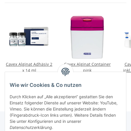
Cavex Alginat Adhäsiv 2
Cavex Alginat Container
Cav
x 14 ml
pink
inkl
18,20 €
*
32,80 €
*
Wie wir Cookies & Co nutzen
Durch Klicken auf „Alle akzeptieren“ gestatten Sie den
Einsatz folgender Dienste auf unserer Website: YouTube,
Vimeo. Sie können die Einstellung jederzeit ändern
(Fingerabdruck-Icon links unten). Weitere Details finden
Sie unter
Konfigurieren
und in unserer
Datenschutzerklärung
.