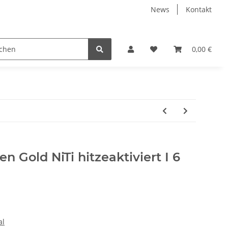
News
Kontakt
urgie
Sterilisations- und Reinigungsüberwachung
0,00 €
K
en Gold NiTi hitzeaktiviert I 6
al