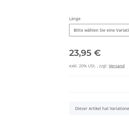
Länge
Bitte wählen Sie eine Variat
23,95 €
exkl. 20% USt. , zzgl.
Versand
x
Dieser Artikel hat Variatio