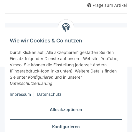
Frage zum Artikel
x
Dieser Artikel hat Variationen. Wählen Sie bitte die
gewünschte Variation aus.
Wie wir Cookies & Co nutzen
Durch Klicken auf „Alle akzeptieren“ gestatten Sie den
Einsatz folgender Dienste auf unserer Website: YouTube,
Vimeo. Sie können die Einstellung jederzeit ändern
(Fingerabdruck-Icon links unten). Weitere Details finden
Sie unter
Konfigurieren
und in unserer
Datenschutzerklärung
.
Informationen
Impressum
|
Datenschutz
Gesetzliche Informationen
Alle akzeptieren
Konfigurieren
Vertrag widerrufen