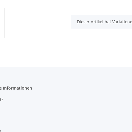
x
Dieser Artikel hat Variatio
e Informationen
tz
m