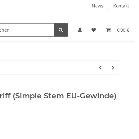
News
Kontakt
urgie
Sterilisations- und Reinigungsüberwachung
0,00 €
K
riff (Simple Stem EU-Gewinde)