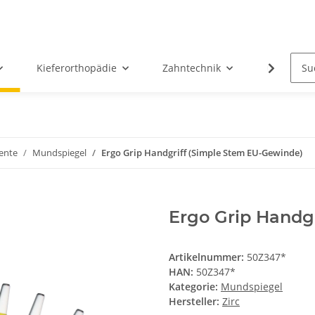
Kieferorthopädie
Zahntechnik
Oral-Chir
ente
Mundspiegel
Ergo Grip Handgriff (Simple Stem EU-Gewinde)
Ergo Grip Handg
Artikelnummer:
50Z347*
HAN:
50Z347*
Kategorie:
Mundspiegel
Hersteller:
Zirc