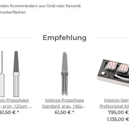
nden Kronenrändern aus Gold oder Keramik
onsoberflächen
Empfehlung
nsiv Proxoshape
Intensiv Proxoshape
Intensiv Swi
, grün, 125µm, 3
Standard, grau, 106µm,
Professional Ki
Stk.
3 Stk.
61,50 €
*
61,50 €
*
795,00 €
1.135,00 