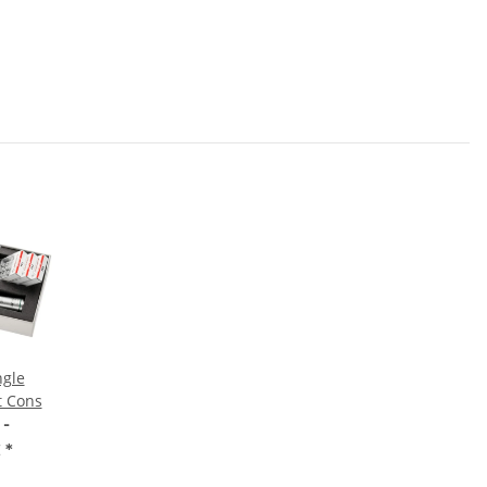
ngle
t Cons
 -
€
*