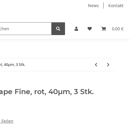
News
Kontakt
urgie
Sterilisations- und Reinigungsüberwachung
0,00 €
K
t, 40µm, 3 Stk.
pe Fine, rot, 40µm, 3 Stk.
 Feilen