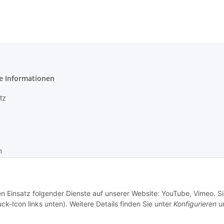
e Informationen
tz
m
recht
en Einsatz folgender Dienste auf unserer Website: YouTube, Vimeo. S
ck-Icon links unten). Weitere Details finden Sie unter
Konfigurieren
un