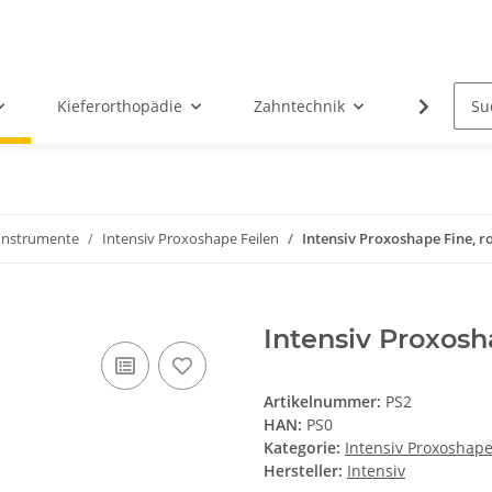
Kieferorthopädie
Zahntechnik
Oral-Chir
 Instrumente
Intensiv Proxoshape Feilen
Intensiv Proxoshape Fine, ro
Intensiv Proxosha
Artikelnummer:
PS2
HAN:
PS0
Kategorie:
Intensiv Proxoshape
Hersteller:
Intensiv