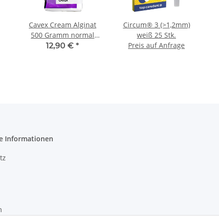
Cavex Cream Alginat
Circum® 3 (>1,2mm)
500 Gramm normal
weiß 25 Stk.
abbindend
Preis auf Anfrage
12,90 €
*
e Informationen
tz
m