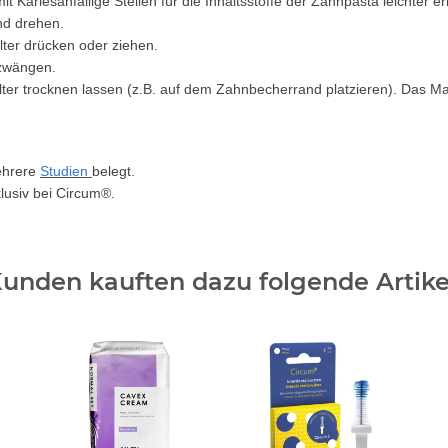
ariesanfällige Stellen für die Inhaltsstoffe der Zahnpasta leichter er
nd drehen.
ter drücken oder ziehen.
 zwängen.
er trocknen lassen (z.B. auf dem Zahnbecherrand platzieren). Das Mat
ehrere
Studien
belegt.
lusiv bei Circum®.
unden kauften dazu folgende Artike