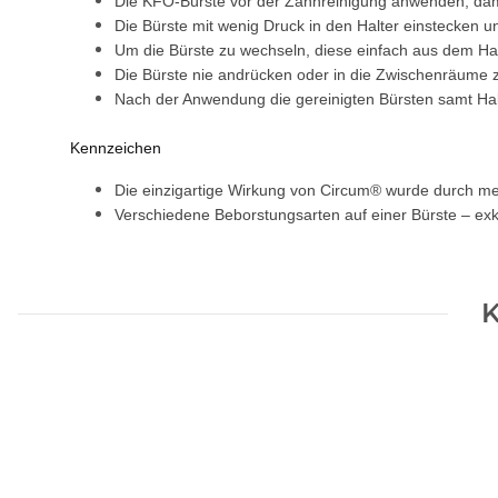
Die KFO-Bürste vor der Zahnreinigung anwenden, damit K
Die Bürste mit wenig Druck in den Halter einstecken u
Um die Bürste zu wechseln, diese einfach aus dem Hal
Die Bürste nie andrücken oder in die Zwischenräume
Nach der Anwendung die gereinigten Bürsten samt Halt
Kennzeichen
Die einzigartige Wirkung von Circum® wurde durch m
Verschiedene Beborstungsarten auf einer Bürste – exk
K