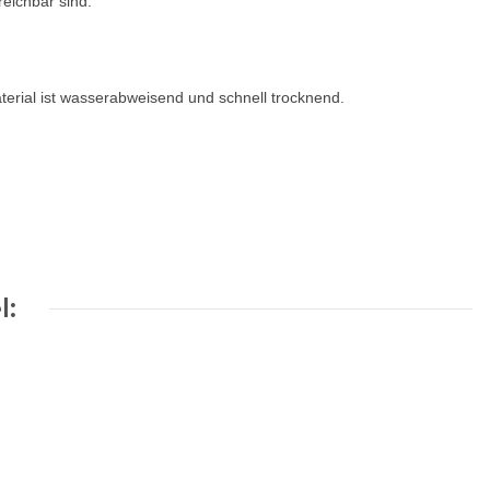
reichbar sind.
erial ist wasserabweisend und schnell trocknend.
l: