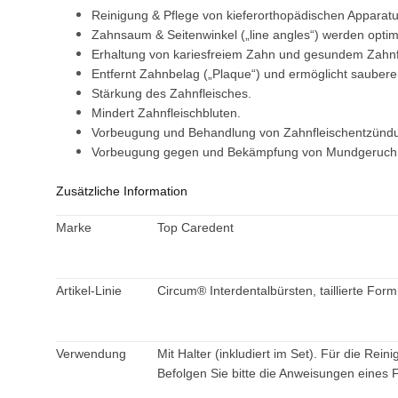
Reinigung & Pflege von kieferorthopädischen Apparatu
Zahnsaum & Seitenwinkel („line angles“) werden optima
Erhaltung von kariesfreiem Zahn und gesundem Zahnfl
Entfernt Zahnbelag („Plaque“) und ermöglicht sauber
Stärkung des Zahnfleisches.
Mindert Zahnfleischbluten.
Vorbeugung und Behandlung von Zahnfleischentzündung 
Vorbeugung gegen und Bekämpfung von Mundgeruch
Zusätzliche Information
Marke
Top Caredent
Artikel-Linie
Circum® Interdentalbürsten, taillierte Form
Verwendung
Mit Halter (inkludiert im Set
). Für die Rein
Befolgen Sie bitte die Anweisungen eines