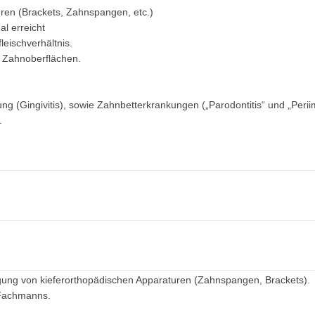
ren (Brackets, Zahnspangen, etc.)
l erreicht
eischverhältnis.
e Zahnoberflächen.
(Gingivitis), sowie Zahnbetterkrankungen („Parodontitis“ und „Periimp
.
igung von kieferorthopädischen Apparaturen (Zahnspangen, Brackets).
 Fachmanns.