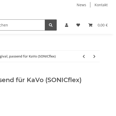
News
Kontakt
urgie
Sterilisations- und Reinigungsüberwachung
0,00 €
K
gival, passend für KaVo (SONICflex)
send für KaVo (SONICflex)