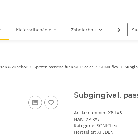
Kieferorthopädie
Zahntechnik
Oral-Chir
itzen & Zubehör
Spitzen passend für KAVO Scaler
SONICflex
Subgin
Subgingival, pas
Artikelnummer:
XP-k#8
HAN:
XP-k#8
Kategorie:
SONICflex
Hersteller:
XPEDENT